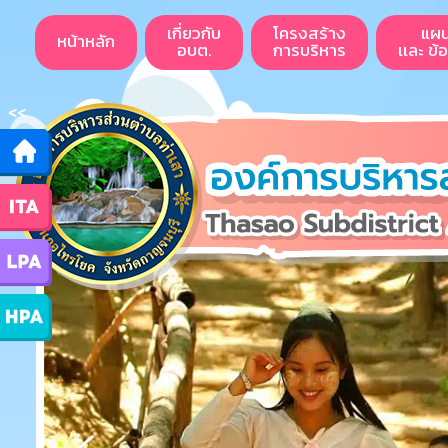
เกี่ยวกับ
โครงสร้าง
แผ
หน้าหลัก
อบต.
การบริหาร
เเละ ข้
<<