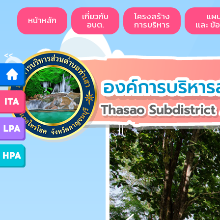
เกี่ยวกับ
โครงสร้าง
แผ
หน้าหลัก
อบต.
การบริหาร
เเละ ข้
<<