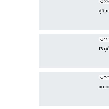
30/
คู่ม
25/
13 คู
11/
แนวท