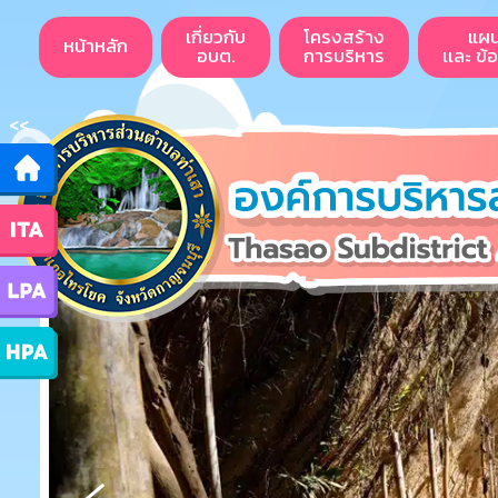
เกี่ยวกับ
โครงสร้าง
แผ
หน้าหลัก
อบต.
การบริหาร
เเละ ข้
<<