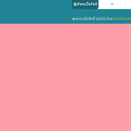
ผู้เข้าชมเว็บไซต์
12
@สงวนลิขสิทธิ์ (2025) โดย
องค์การบริ