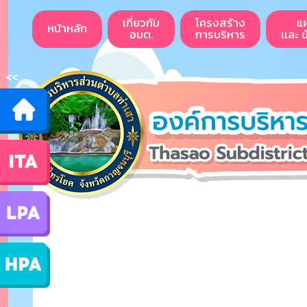
เกี่ยวกับ
โครงสร้าง
แ
หน้าหลัก
อบต.
การบริหาร
เเละ 
<<