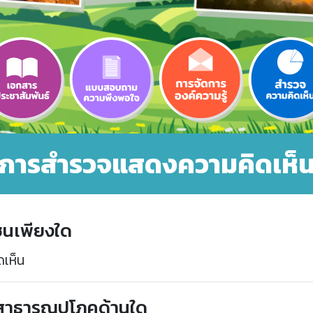
การสำรวจแสดงความคิดเห็
ชนเพียงใด
เห็น
าสาธารณูปโภคด้านใด