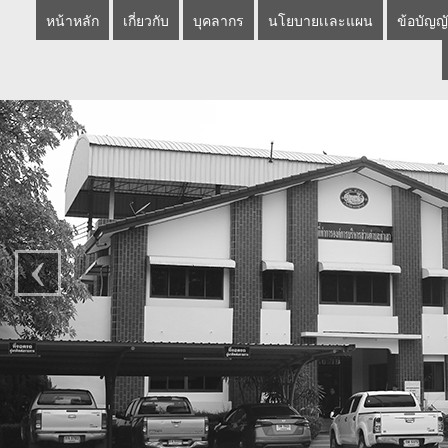
หน้าหลัก
เกี่ยวกับ
บุคลากร
นโยบายเเละแผน
ข้อบัญญั
‹