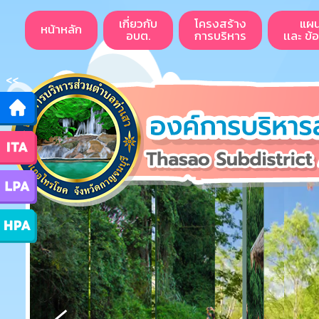
เกี่ยวกับ
โครงสร้าง
แผ
หน้าหลัก
อบต.
การบริหาร
เเละ ข้
<<