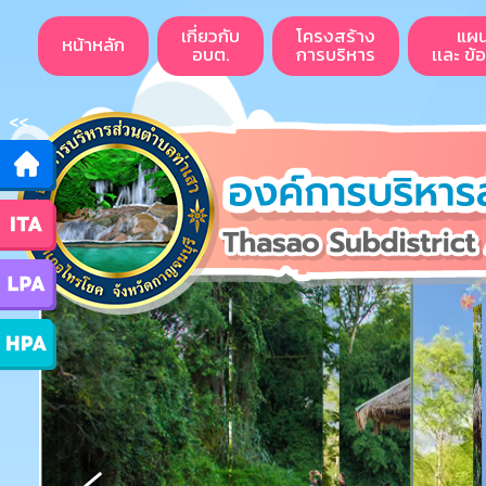
เกี่ยวกับ
โครงสร้าง
แผ
หน้าหลัก
อบต.
การบริหาร
เเละ ข้
<<