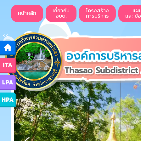
เกี่ยวกับ
โครงสร้าง
แผ
หน้าหลัก
อบต.
การบริหาร
เเละ ข้
<<