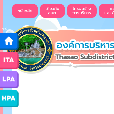
เกี่ยวกับ
โครงสร้าง
แ
หน้าหลัก
อบต.
การบริหาร
เเละ 
<<