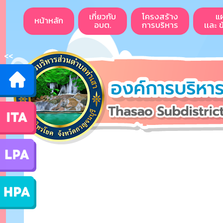
เกี่ยวกับ
โครงสร้าง
แ
หน้าหลัก
อบต.
การบริหาร
เเละ 
<<