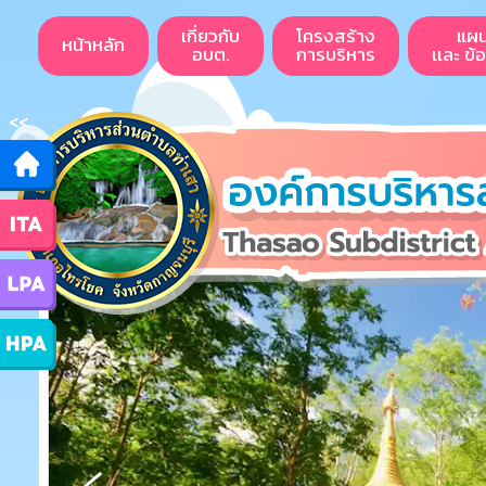
เกี่ยวกับ
โครงสร้าง
แผ
หน้าหลัก
อบต.
การบริหาร
เเละ ข้
<<