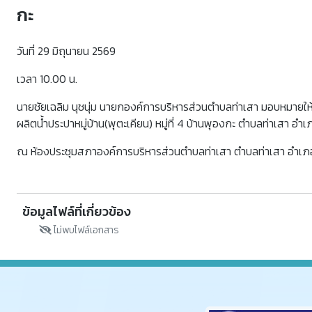
กะ
วันที่ 29 มิถุนายน 2569
เวลา 10.00 น.
นายชัยเฉลิม นุชนุ่ม นายกองค์การบริหารส่วนตำบลท่าเสา มอบหมายให้ 
ผลิตน้ำประปาหมู่บ้าน(พุตะเคียน) หมู่ที่ 4 บ้านพุองกะ ตำบลท่าเสา อ
ณ ห้องประชุมสภาองค์การบริหารส่วนตำบลท่าเสา ตำบลท่าเสา อำเภ
ข้อมูลไฟล์ที่เกี่ยวข้อง
ไม่พบไฟล์เอกสาร