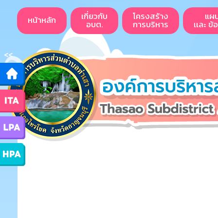
เกี่ยวกับ
โครงสร้าง
แผ
หน้าหลัก
อบต.
การบริหาร
เเละ ข้
<<