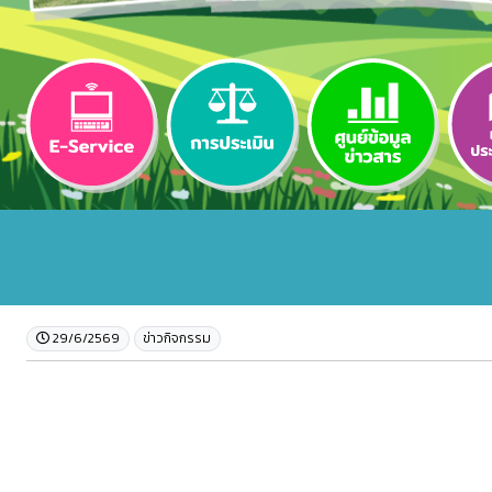
29/6/2569
ข่าวกิจกรรม