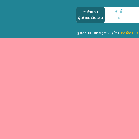
จำนวน
วันนี้
ผู้เข้าชมเว็บไซต์
12
@สงวนลิขสิทธิ์ (2025) โดย
องค์การบริ