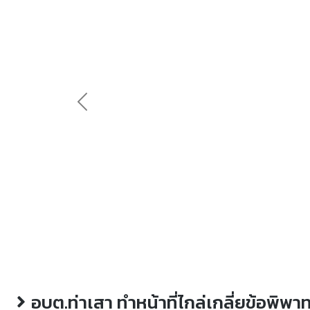
Previous
อบต.ท่าเสา ทำหน้าที่ไกล่เกลี่ยข้อพิพา